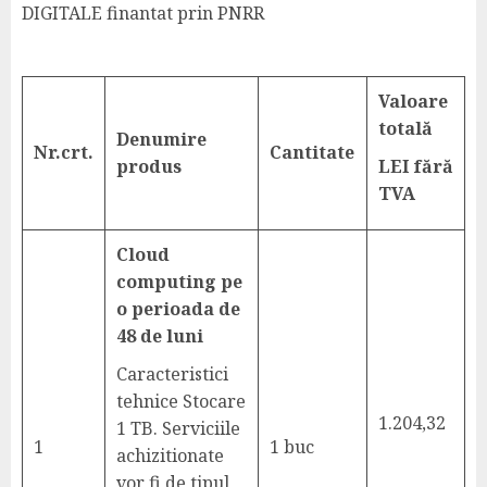
DIGITALE finantat prin PNRR
Valoare
total
ă
Denumire
Nr.crt.
Cantitate
produs
LEI fără
TVA
Cloud
computing pe
o perioada de
48 de luni
Caracteristici
tehnice Stocare
1.204,32
1 TB. Serviciile
1
1 buc
achizitionate
vor fi de tipul