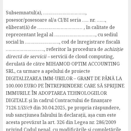
Subsemnatul(a), ………………………….,
posesor/posesoare al/a CI/BI seria ….. nr. ……,
eliberat(ă) de …………………………… , în calitate de
reprezentant legal al …………………………, cu sediul
social în ……………………., cod de înregistrare fiscală
………………………., referitor la procedura de
achiziție
directă de servicii –
servicii de cloud computing,
derulată de către MIHAMOD OPTIM ACCOUNTING
SRL, ca urmare a apelului de proiecte
DIGITALIZAREA IMM-URILOR – GRANT DE PÂNĂ LA
100.000 EURO PE ÎNTREPRINDERE CARE SĂ SPRIJINE
IMMURILE ÎN ADOPTAREA TEHNOLOGIILOR
DIGITALE și în cadrul Contractului de finanțare
7126.1/i3/c9 din 30.04.2025, pe propria răspundere,
sub sancțiunea falsului în declarații, așa cum este
acesta prevăzut la art. 326 din Legea nr. 286/2009
privind Codul penal, cu modificările și completările