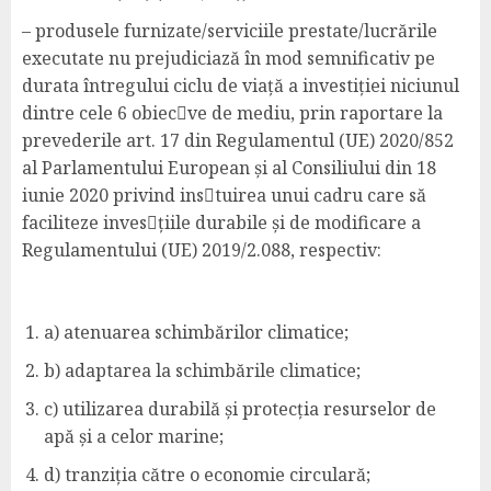
– produsele furnizate/serviciile prestate/lucrările
executate nu prejudiciază în mod semnificativ pe
durata întregului ciclu de viață a investiției niciunul
dintre cele 6 obiec􀆟ve de mediu, prin raportare la
prevederile art. 17 din Regulamentul (UE) 2020/852
al Parlamentului European și al Consiliului din 18
iunie 2020 privind ins􀆟tuirea unui cadru care să
faciliteze inves􀆟țiile durabile și de modificare a
Regulamentului (UE) 2019/2.088, respectiv:
a) atenuarea schimbărilor climatice;
b) adaptarea la schimbările climatice;
c) utilizarea durabilă și protecția resurselor de
apă și a celor marine;
d) tranziția către o economie circulară;