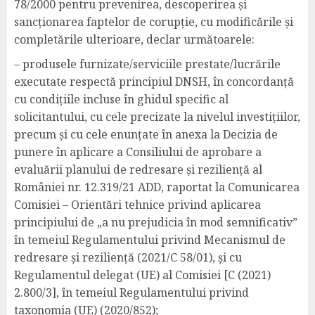
78/2000 pentru prevenirea, descoperirea și
sancționarea faptelor de corupție, cu modificările și
completările ulterioare, declar următoarele:
– produsele furnizate/serviciile prestate/lucrările
executate respectă principiul DNSH, în concordanță
cu condițiile incluse în ghidul specific al
solicitantului, cu cele precizate la nivelul investițiilor,
precum și cu cele enunțate în anexa la Decizia de
punere în aplicare a Consiliului de aprobare a
evaluării planului de redresare și reziliență al
României nr. 12.319/21 ADD, raportat la Comunicarea
Comisiei – Orientări tehnice privind aplicarea
principiului de „a nu prejudicia în mod semnificativ”
în temeiul Regulamentului privind Mecanismul de
redresare și reziliență (2021/C 58/01), și cu
Regulamentul delegat (UE) al Comisiei [C (2021)
2.800/3], în temeiul Regulamentului privind
taxonomia (UE) (2020/852);