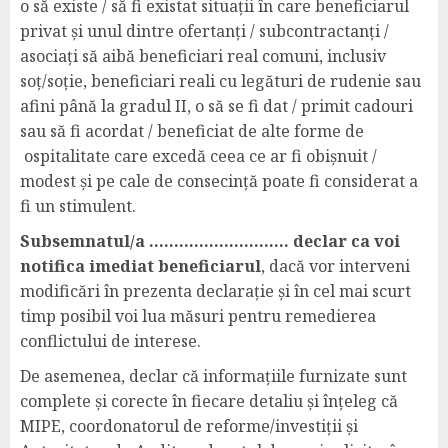
o să existe / să fi existat situații în care beneficiarul
privat și unul dintre ofertanți / subcontractanți /
asociați să aibă beneficiari real comuni, inclusiv
soț/soție, beneficiari reali cu legături de rudenie sau
afini până la gradul II, o să se fi dat / primit cadouri
sau să fi acordat / beneficiat de alte forme de
ospitalitate care excedă ceea ce ar fi obișnuit /
modest și pe cale de consecință poate fi considerat a
fi un stimulent.
Subsemnatul/a ………………………. declar ca voi
notifica imediat beneficiarul
, dacă vor interveni
modificări în prezenta declarație și în cel mai scurt
timp posibil voi lua măsuri pentru remedierea
conflictului de interese.
De asemenea, declar că informațiile furnizate sunt
complete și corecte în fiecare detaliu și înțeleg că
MIPE, coordonatorul de reforme/investiții și