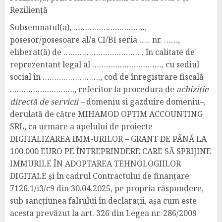
Reziliență
Subsemnatul(a), ………………………….,
posesor/posesoare al/a CI/BI seria ….. nr. ……,
eliberat(ă) de …………………………… , în calitate de
reprezentant legal al …………………………, cu sediul
social în ……………………., cod de înregistrare fiscală
………………………., referitor la procedura de
achiziție
directă de servicii –
domeniu si gazduire domeniu
–
,
derulată de către MIHAMOD OPTIM ACCOUNTING
SRL, ca urmare a apelului de proiecte
DIGITALIZAREA IMM-URILOR – GRANT DE PÂNĂ LA
100.000 EURO PE ÎNTREPRINDERE CARE SĂ SPRIJINE
IMMURILE ÎN ADOPTAREA TEHNOLOGIILOR
DIGITALE și în cadrul Contractului de finanțare
7126.1/i3/c9 din 30.04.2025, pe propria răspundere,
sub sancțiunea falsului în declarații, așa cum este
acesta prevăzut la art. 326 din Legea nr. 286/2009