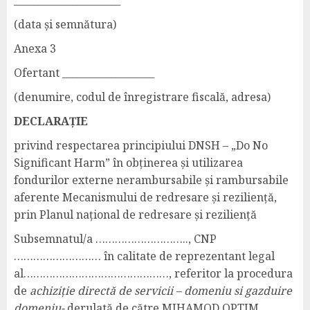
______________________
(data și semnătura)
Anexa 3
Ofertant ___________________
(denumire, codul de înregistrare fiscală, adresa)
DECLARAȚIE
privind respectarea principiului DNSH – „Do No
Significant Harm” în obținerea și utilizarea
fondurilor externe nerambursabile și rambursabile
aferente Mecanismului de redresare și reziliență,
prin Planul național de redresare și reziliență
Subsemnatul/a ……………………….., CNP
……………………… în calitate de reprezentant legal
al………………………………………, referitor la procedura
de
achiziție directă de servicii – domeniu si gazduire
domeniu-
derulată de către MIHAMOD OPTIM