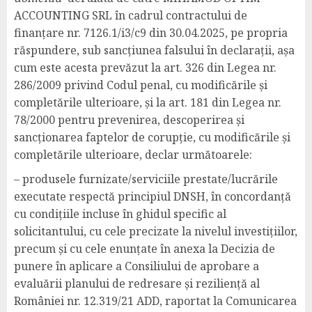
ACCOUNTING SRL în cadrul contractului de
finanțare nr. 7126.1/i3/c9 din 30.04.2025, pe propria
răspundere, sub sancțiunea falsului în declarații, așa
cum este acesta prevăzut la art. 326 din Legea nr.
286/2009 privind Codul penal, cu modificările și
completările ulterioare, și la art. 181 din Legea nr.
78/2000 pentru prevenirea, descoperirea și
sancționarea faptelor de corupție, cu modificările și
completările ulterioare, declar următoarele:
– produsele furnizate/serviciile prestate/lucrările
executate respectă principiul DNSH, în concordanță
cu condițiile incluse în ghidul specific al
solicitantului, cu cele precizate la nivelul investițiilor,
precum și cu cele enunțate în anexa la Decizia de
punere în aplicare a Consiliului de aprobare a
evaluării planului de redresare și reziliență al
României nr. 12.319/21 ADD, raportat la Comunicarea