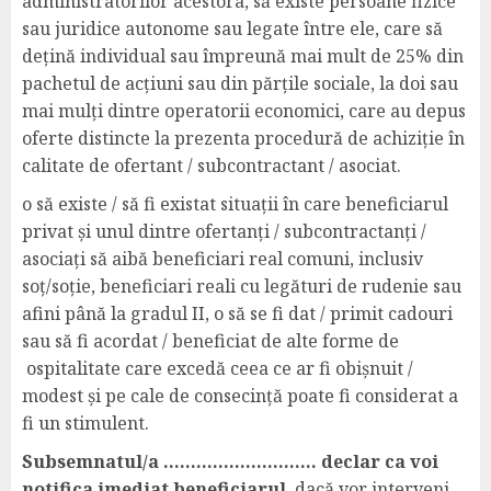
administratorilor acestora, să existe persoane fizice
sau juridice autonome sau legate între ele, care să
dețină individual sau împreună mai mult de 25% din
pachetul de acțiuni sau din părțile sociale, la doi sau
mai mulți dintre operatorii economici, care au depus
oferte distincte la prezenta procedură de achiziție în
calitate de ofertant / subcontractant / asociat.
o să existe / să fi existat situații în care beneficiarul
privat și unul dintre ofertanți / subcontractanți /
asociați să aibă beneficiari real comuni, inclusiv
soț/soție, beneficiari reali cu legături de rudenie sau
afini până la gradul II, o să se fi dat / primit cadouri
sau să fi acordat / beneficiat de alte forme de
ospitalitate care excedă ceea ce ar fi obișnuit /
modest și pe cale de consecință poate fi considerat a
fi un stimulent.
Subsemnatul/a ………………………. declar ca voi
notifica imediat beneficiarul
, dacă vor interveni