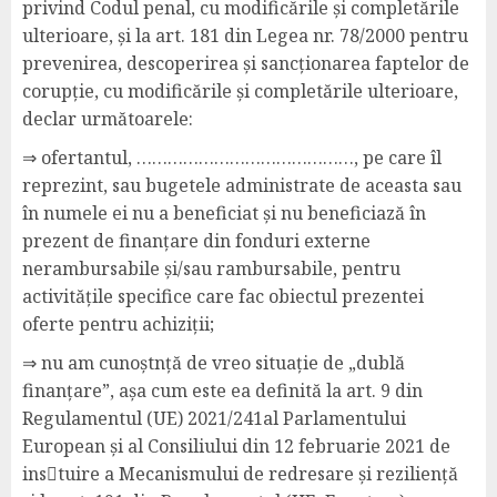
privind Codul penal, cu modificările și completările
ulterioare, și la art. 181 din Legea nr. 78/2000 pentru
prevenirea, descoperirea și sancționarea faptelor de
corupție, cu modificările și completările ulterioare,
declar următoarele:
⇒ ofertantul, ……………………………………, pe care îl
reprezint, sau bugetele administrate de aceasta sau
în numele ei nu a beneficiat și nu beneficiază în
prezent de finanțare din fonduri externe
nerambursabile și/sau rambursabile, pentru
activitățile specifice care fac obiectul prezentei
oferte pentru achiziții;
⇒ nu am cunoștnță de vreo situație de „dublă
finanțare”, așa cum este ea definită la art. 9 din
Regulamentul (UE) 2021/241al Parlamentului
European și al Consiliului din 12 februarie 2021 de
ins􀆟tuire a Mecanismului de redresare și reziliență