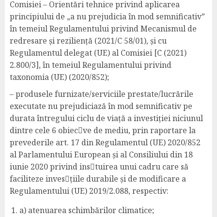
Comisiei – Orientări tehnice privind aplicarea
principiului de „a nu prejudicia în mod semnificativ”
în temeiul Regulamentului privind Mecanismul de
redresare și reziliență (2021/C 58/01), și cu
Regulamentul delegat (UE) al Comisiei [C (2021)
2.800/3], în temeiul Regulamentului privind
taxonomia (UE) (2020/852);
– produsele furnizate/serviciile prestate/lucrările
executate nu prejudiciază în mod semnificativ pe
durata întregului ciclu de viață a investiției niciunul
dintre cele 6 obiec􀆟ve de mediu, prin raportare la
prevederile art. 17 din Regulamentul (UE) 2020/852
al Parlamentului European și al Consiliului din 18
iunie 2020 privind ins􀆟tuirea unui cadru care să
faciliteze inves􀆟țiile durabile și de modificare a
Regulamentului (UE) 2019/2.088, respectiv:
a) atenuarea schimbărilor climatice;