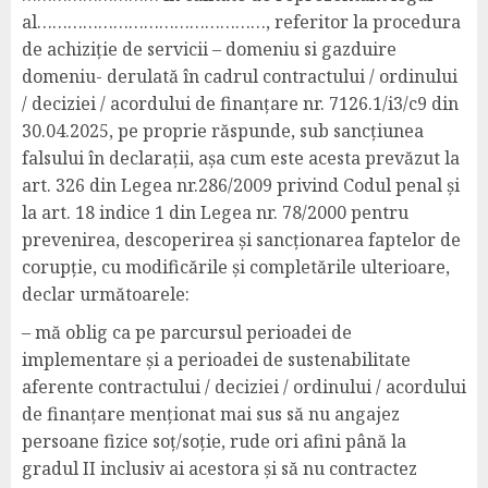
al………………………………………, referitor la procedura
de achiziție de servicii – domeniu si gazduire
domeniu- derulată în cadrul contractului / ordinului
/ deciziei / acordului de finanțare nr. 7126.1/i3/c9 din
30.04.2025, pe proprie răspunde, sub sancțiunea
falsului în declarații, așa cum este acesta prevăzut la
art. 326 din Legea nr.286/2009 privind Codul penal și
la art. 18 indice 1 din Legea nr. 78/2000 pentru
prevenirea, descoperirea și sancționarea faptelor de
corupție, cu modificările și completările ulterioare,
declar următoarele:
– mă oblig ca pe parcursul perioadei de
implementare și a perioadei de sustenabilitate
aferente contractului / deciziei / ordinului / acordului
de finanțare menționat mai sus să nu angajez
persoane fizice soț/soție, rude ori afini până la
gradul II inclusiv ai acestora și să nu contractez