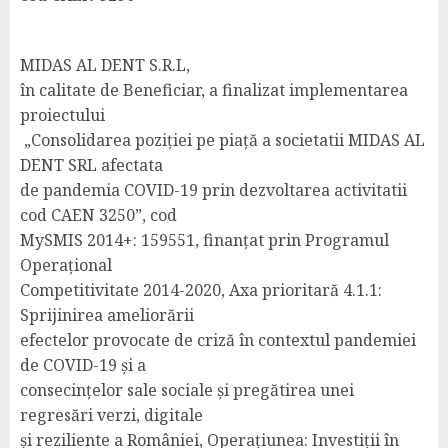
MIDAS AL DENT S.R.L,
în calitate de Beneficiar, a finalizat implementarea
proiectului
„Consolidarea poziției pe piață a societatii MIDAS AL
DENT SRL afectata
de pandemia COVID-19 prin dezvoltarea activitatii
cod CAEN 3250”, cod
MySMIS 2014+: 159551, finanțat prin Programul
Operațional
Competitivitate 2014-2020, Axa prioritară 4.1.1:
Sprijinirea ameliorării
efectelor provocate de criză în contextul pandemiei
de COVID-19 și a
consecințelor sale sociale și pregătirea unei
regresări verzi, digitale
și reziliente a României, Operațiunea: Investiții în