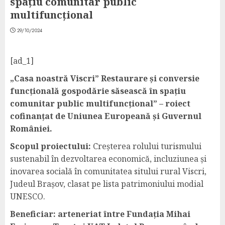
spațiu comunitar public
multifuncțional
29/10/2024
[ad_1]
„Casa noastră Viscri” Restaurare și conversie
funcțională gospodărie săsească în spațiu
comunitar public multifuncțional” – roiect
cofinanțat de Uniunea Europeană și Guvernul
României.
Scopul proiectului:
Creșterea rolului turismului
sustenabil în dezvoltarea economică, incluziunea și
inovarea socială în comunitatea sitului rural Viscri,
Jude
ul Brașov, clasat pe lista patrimoniului modial
UNESCO.
Beneficiar: arteneriat între Fundația Mihai