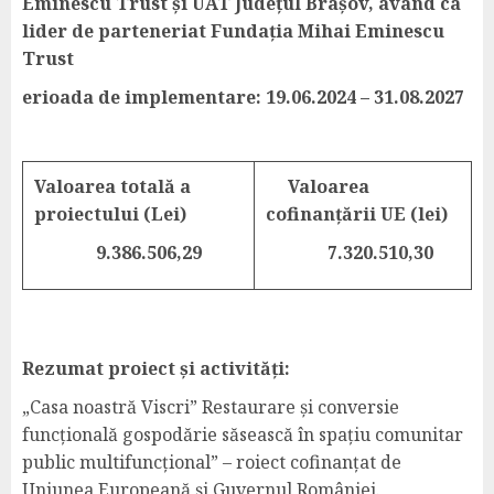
Eminescu Trust și UAT Județul Brașov, având ca
lider de parteneriat Fundația Mihai Eminescu
Trust
erioada de implementare: 19.06.2024 – 31.08.2027
Valoarea totală a
Valoarea
proiectului (Lei)
cofinanțării UE (lei)
9.386.506,29
7.320.510,30
Rezumat proiect și activități:
„Casa noastră Viscri” Restaurare și conversie
funcțională gospodărie săsească în spațiu comunitar
public multifuncțional” – roiect cofinanțat de
Uniunea Europeană și Guvernul României.