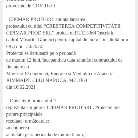
provocate de COVID-19.
CIPIMAR PROD SRL anunță lansarea
proiectului cu titlul “
CREȘTEREA COMPETITIVITĂȚII
CIPIMAR PROD SRL
” proiect nr.RUE 3364 înscris in
cadrul Măsurii “
Granturi pentru capital de lucru
”, instituită prin
OUG nr 130/2020.
Proiectul se derulează pe o perioadă
de maxim 12 luni, începand cu data semnării contractului de
finanțare cu
Ministerul Economiei, Energiei si Mediului de Afaceri/
AIMMAIPE CLUJ NAPOCA, M2-3364
din 16.02.2021
Obiectivul proiectului îl
reprezintă sprijinirea CIPIMAR PROD SRL. Proiectul are
printre principalele
rezultate, următoarele:
-men
ținerea
activității pe o perioadă de minim 6 luni,