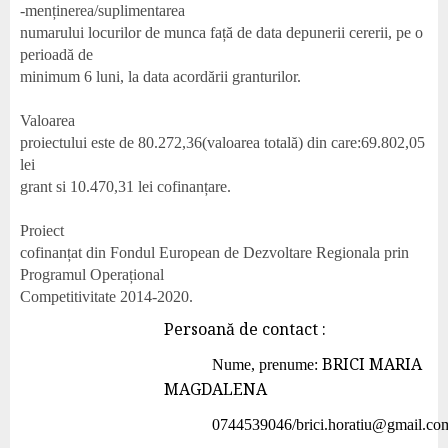
-menținerea/suplimentarea
numarului locurilor de munca față de data depunerii cererii, pe o
perioadă de
minimum 6 luni, la data acordării granturilor.
Valoarea
proiectului este de 80.272,36(valoarea totală) din care
:
69.802,05
lei
grant si 10.470,31 lei cofinanțare.
Proiect
cofinanțat din Fondul European de Dezvoltare Regionala prin
Programul Operațional
Competitivitate 2014-2020.
Persoană de contact :
BRICI MARIA
Nume, prenume:
MAGDALENA
0744539046/brici.horatiu@gmail.co