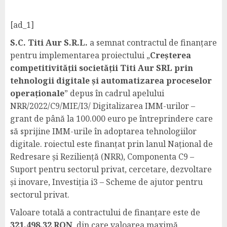
[ad_1]
S.C. Titi Aur S.R.L.
a semnat contractul de finanțare
pentru implementarea proiectului „
Creșterea
competitivității societății Titi Aur SRL prin
tehnologii digitale și automatizarea proceselor
operaționale
” depus în cadrul apelului
NRR/2022/C9/MIE/I3/ Digitalizarea IMM-urilor –
grant de până la 100.000 euro pe întreprindere care
să sprijine IMM-urile în adoptarea tehnologiilor
digitale. roiectul este finanțat prin lanul Național de
Redresare și Reziliență (NRR), Componenta C9 –
Suport pentru sectorul privat, cercetare, dezvoltare
și inovare, Investiția i3 – Scheme de ajutor pentru
sectorul privat​.
Valoare totală a contractului de finanțare este de
321,498.32 RON
, din care valoarea maximă