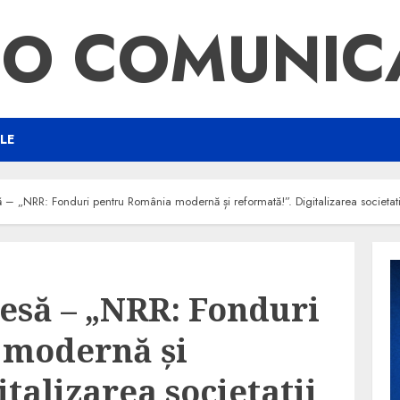
FO COMUNIC
LE
 – „NRR: Fonduri pentru România modernă și reformată!”. Digitalizarea soci
esă – „NRR: Fonduri
 modernă și
talizarea societatii