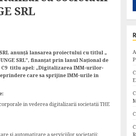
E SRL
A
 anunţă lansarea proiectului cu titlul „
P
UNGE SRL”, finanţat prin lanul Naţional de
C9 titlu apel: „Digitalizarea IMM-urilor-
C
reprindere care sa sprijine IMM-urile in
E
C
e:
M
corporale in vederea digitalizarii societatii THE
C
C
R
re si automatizare a serviciilor societatii;