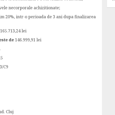
vele necorporale achizitionate;
im 20%, intr-o perioada de 3 ani dupa finalizarea
165.713,24 lei
este de
146.999,91 lei
4
25
3/C9
ud. Cluj