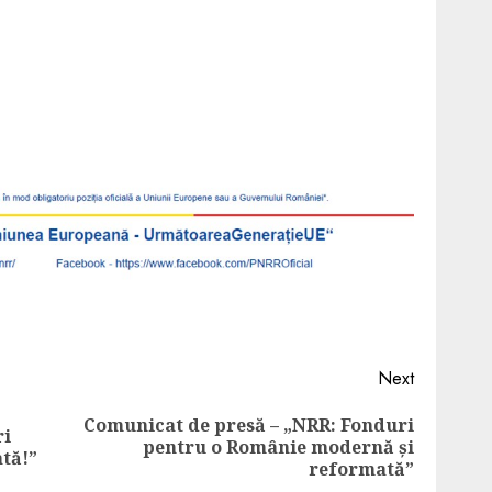
Next
Comunicat de presă – „NRR: Fonduri
ri
pentru o Românie modernă și
tă!”
reformată”